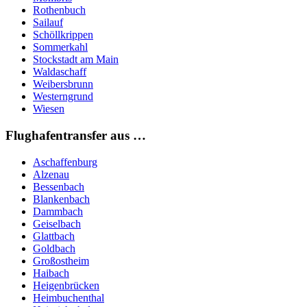
Rothenbuch
Sailauf
Schöllkrippen
Sommerkahl
Stockstadt am Main
Waldaschaff
Weibersbrunn
Westerngrund
Wiesen
Flughafentransfer aus …
Aschaffenburg
Alzenau
Bessenbach
Blankenbach
Dammbach
Geiselbach
Glattbach
Goldbach
Großostheim
Haibach
Heigenbrücken
Heimbuchenthal