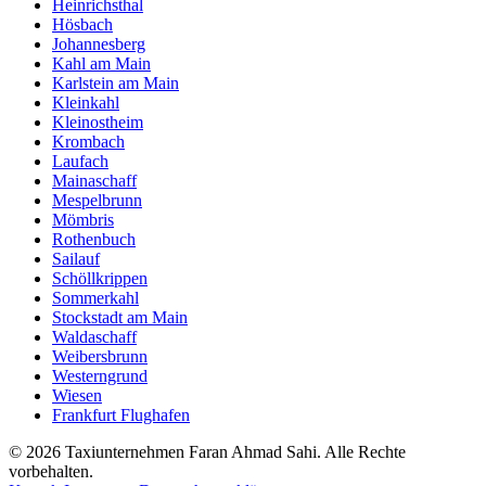
Heinrichsthal
Hösbach
Johannesberg
Kahl am Main
Karlstein am Main
Kleinkahl
Kleinostheim
Krombach
Laufach
Mainaschaff
Mespelbrunn
Mömbris
Rothenbuch
Sailauf
Schöllkrippen
Sommerkahl
Stockstadt am Main
Waldaschaff
Weibersbrunn
Westerngrund
Wiesen
Frankfurt Flughafen
©
2026
Taxiunternehmen Faran Ahmad Sahi
. Alle Rechte
vorbehalten.