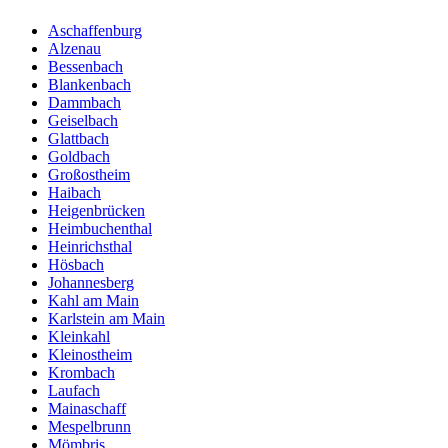
Aschaffenburg
Alzenau
Bessenbach
Blankenbach
Dammbach
Geiselbach
Glattbach
Goldbach
Großostheim
Haibach
Heigenbrücken
Heimbuchenthal
Heinrichsthal
Hösbach
Johannesberg
Kahl am Main
Karlstein am Main
Kleinkahl
Kleinostheim
Krombach
Laufach
Mainaschaff
Mespelbrunn
Mömbris